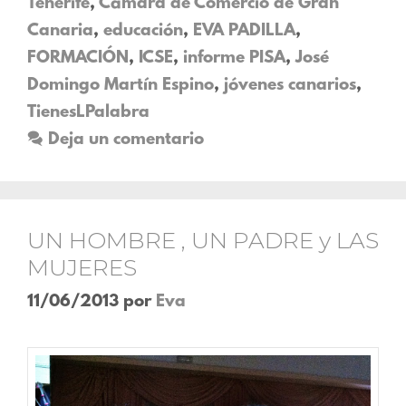
Tenerife
,
Cámara de Comercio de Gran
Canaria
,
educación
,
EVA PADILLA
,
FORMACIÓN
,
ICSE
,
informe PISA
,
José
Domingo Martín Espino
,
jóvenes canarios
,
TienesLPalabra
Deja un comentario
UN HOMBRE , UN PADRE y LAS
MUJERES
11/06/2013
por
Eva