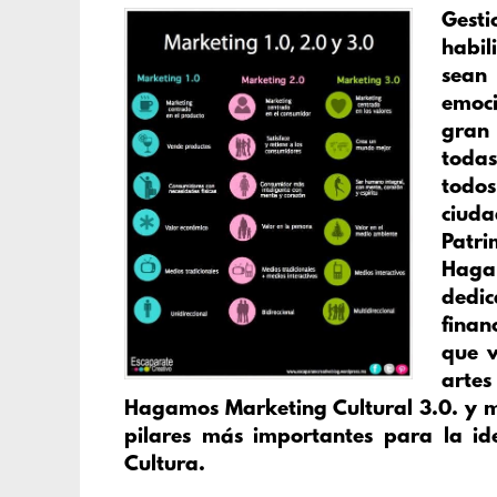
Gesti
habil
sean
emoci
gran 
todas
todos
ciuda
Patri
Haga
dedi
finan
que v
artes
Hagamos Marketing Cultural 3.0. y m
pilares más importantes para la id
Cultura.