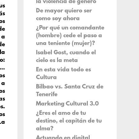
la violencia de género
us
De mayor quiero ser
ás
como soy ahora
os
¿Por qué un comandante
de
(hombre) cede el paso a
 a
una teniente (mujer)?
de
la
Isabel Gost, cuando el
o:
cielo es la meta
s…
En esta vida todo es
os
Cultura
 a
Bilbao vs. Santa Cruz de
os
Tenerife
as
Marketing Cultural 3.0
s.
¿Eres el amo de tu
os
destino, el capitán de tu
La
alma?
Actuando en digital