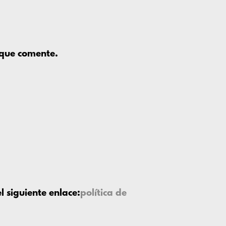
 que comente.
 siguiente enlace:
política de