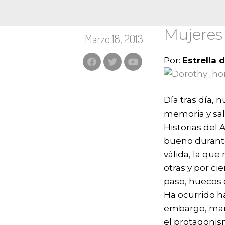
Mujeres 
Marzo 18, 2013
Por:
Estrella 
Día tras día, 
memoria y sal
Historias del 
bueno durante
válida, la qu
otras y por ci
paso, huecos q
Ha ocurrido h
embargo, mant
el protagonis