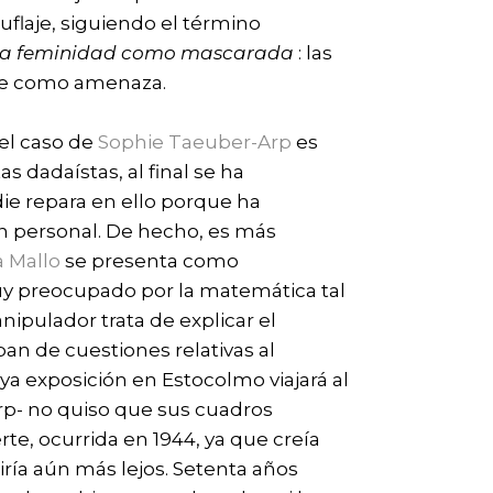
uflaje, siguiendo el término
a feminidad como mascarada
: las
rse como amenaza.
el caso de
Sophie Taeuber-Arp
es
 dadaístas, al final se ha
e repara en ello porque ha
n personal. De hecho, es más
a Mallo
se presenta como
 preocupado por la matemática tal
pulador trata de explicar el
an de cuestiones relativas al
uya exposición en Estocolmo viajará al
p- no quiso que sus cuadros
e, ocurrida en 1944, ya que creía
ría aún más lejos. Setenta años