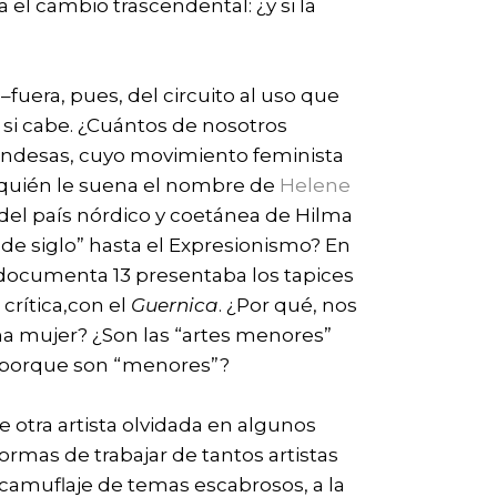
el cambio trascendental: ¿y si la
–fuera, pues, del circuito al uso que
 si cabe. ¿Cuántos de nosotros
landesas, cuyo movimiento feminista
A quién le suena el nombre de
Helene
te del país nórdico y coetánea de Hilma
n de siglo” hasta el Expresionismo? En
 documenta 13 presentaba los tapices
crítica,con el
Guernica
. ¿Por qué, nos
a mujer? ¿Son las “artes menores”
s porque son “menores”?
e otra artista olvidada en algunos
rmas de trabajar de tantos artistas
camuflaje de temas escabrosos, a la