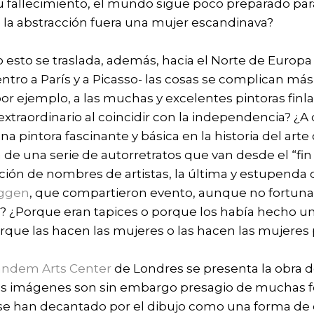
 fallecimiento, el mundo sigue poco preparado para 
e la abstracción fuera una mujer escandinava?
 esto se traslada, además, hacia el Norte de Europa 
ntro a París y a Picasso- las cosas se complican más
r ejemplo, a las muchas y excelentes pintoras fin
extraordinario al coincidir con la independencia? ¿
una pintora fascinante y básica en la historia del ar
ra de una serie de autorretratos que van desde el “fi
ción de nombres de artistas, la última y estupenda
iggen
, que compartieron evento, aunque no fortuna 
¿Porque eran tapices o porque los había hecho un
que las hacen las mujeres o las hacen las mujere
ndem Arts Center
de Londres se presenta la obra d
yas imágenes son sin embargo presagio de muchas fo
se han decantado por el dibujo como una forma de 