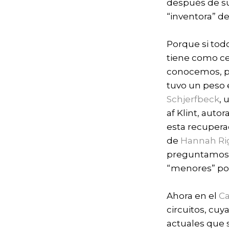
después de su
“inventora” d
Porque si todo
tiene como ce
conocemos, po
tuvo un peso 
Schjerfbeck
, 
af Klint, auto
esta recupera
de
Hannah R
preguntamos? 
“menores” por
Ahora en el
Ca
circuitos, cu
actuales que 