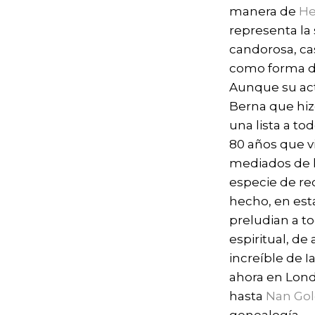
manera de
He
representa la
candorosa, cas
como forma d
Aunque su acti
Berna que hizo
una lista a t
80 años que vi
mediados de l
especie de rec
hecho, en est
preludian a to
espiritual, d
increíble de 
ahora en Lond
hasta
Nan Gol