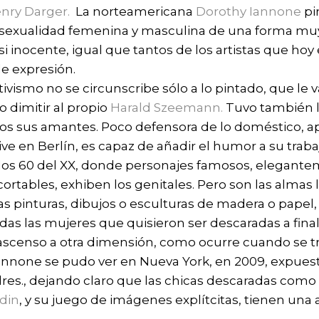
nry Darger.
La norteamericana
Dorothy Iannone
pi
 sexualidad femenina y masculina de una forma muy 
i inocente, igual que tantos de los artistas que hoy 
e expresión.
vismo no se circunscribe sólo a lo pintado, que le v
 dimitir al propio
Harald Szeemann.
Tuvo también l
odos sus amantes. Poco defensora de lo doméstico, a
ve en Berlín, es capaz de añadir el humor a su traba
os 60 del XX, donde personajes famosos, elegantem
ortables, exhiben los genitales. Pero son las almas
as pinturas, dibujos o esculturas de madera o papel
das las mujeres que quisieron ser descaradas a finale
e ascenso a otra dimensión, como ocurre cuando se t
Iannone se pudo ver en Nueva York, en 2009, expues
res., dejando claro que las chicas descaradas com
din
, y su juego de imágenes explítcitas, tienen una 