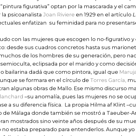
“pintura figurativa” optan por la mascarada y el cam
 la psicoanalista
Joan Riviere
en 1929 en el artículo
L
ectuales enfatizan su feminidad para no presenta
do con las mujeres que escogen lo no-figurativo y 
o: desde sus cuadros concretos hasta sus marionetas
muchos de los hombres de su generación, pero nadi
emioculta, eclipsada por el marido y como decisió
 bailarina dadá que como pintora, igual que
Maruj
-aunque se formara en el círculo de
Torres García,
muy
an algunas obras de Mallo. Ese mismo discurso mani
lanchard
–su anomalía, pues las mujeres no se ocup
se a su diferencia física. La propia Hilma af Klint –c
o de Málaga donde también se mostró a Taeuber-Ar
eran mostrados sino veinte años después de su muert
no estaba preparado para entenderlos. Aunque yo i