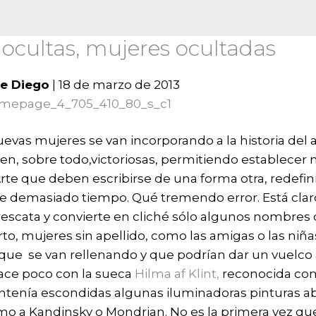
ocultas, mujeres ocultadas
de Diego
|
18
de
marzo
de
2013
nuevas mujeres se van incorporando a la historia del a
en, sobre todo,victoriosas, permitiendo establecer
Arte que deben escribirse de una forma otra, redefi
 demasiado tiempo. Qué tremendo error. Está clar
e rescata y convierte en cliché sólo algunos nombres
erto, mujeres sin apellido, como las amigas o las niñ
ue se van rellenando y que podrían dar un vuelco a 
ace poco con la sueca
Hilma af Klint,
reconocida como
enía escondidas algunas iluminadoras pinturas ab
mo a Kandinsky o Mondrian. No es la primera vez que