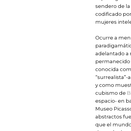
sendero de la 
codificado por
mujeres intel
Ocurre a menu
paradigamátic
adelantado a 
permanecido s
conocida como
“surrealista”
y como muestr
cubismo de
B
espacio- en ba
Museo Picass
abstractos fu
que el mundo 