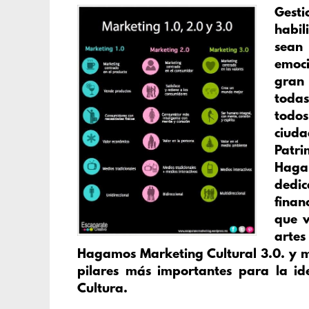
Gesti
habil
sean
emoci
gran 
todas
todos
ciuda
Patri
Haga
dedi
finan
que v
artes
Hagamos Marketing Cultural 3.0. y m
pilares más importantes para la id
Cultura.