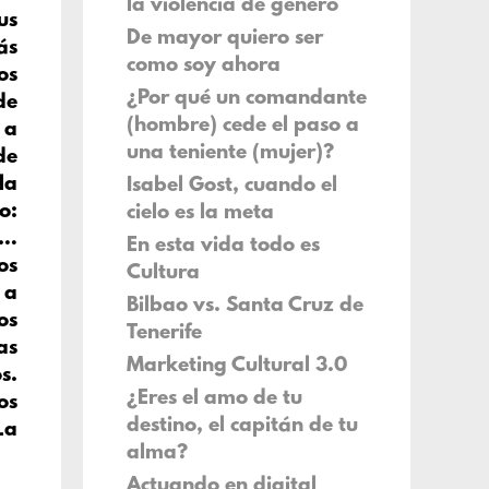
la violencia de género
us
De mayor quiero ser
ás
como soy ahora
os
¿Por qué un comandante
de
(hombre) cede el paso a
 a
una teniente (mujer)?
de
la
Isabel Gost, cuando el
o:
cielo es la meta
s…
En esta vida todo es
os
Cultura
 a
Bilbao vs. Santa Cruz de
os
Tenerife
as
Marketing Cultural 3.0
s.
¿Eres el amo de tu
os
destino, el capitán de tu
La
alma?
Actuando en digital