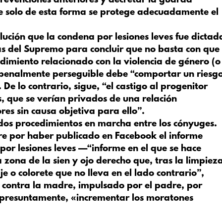
prevenciones anteriores y decretar la guarda
solo de esta forma se protege adecuadamente el
ución que la condena por lesiones leves fue dictad
as del Supremo para concluir que no basta con que
edimiento relacionado con la violencia de género (o
 penalmente perseguible debe “comportar un riesg
 De lo contrario, sigue, “el castigo al progenitor
os, que se verían privados de una relación
es sin causa objetiva para ello”.
dos procedimientos en marcha entre los cónyuges.
dre por haber publicado en Facebook el informe
o por lesiones leves —“informe en el que se hace
a zona de la sien y ojo derecho que, tras la limpiez
e o colorete que no lleva en el lado contrario”,
 contra la madre, impulsado por el padre, por
, presuntamente, «incrementar los moratones