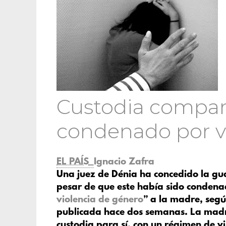
Custodia compar
condenado por v
EL PAÍS
Ignacio Zafra
Una juez de Dénia ha concedido la gu
pesar de que este había sido condenad
violencia de género
” a la madre, segú
publicada hace dos semanas. La madre
custodia para sí, con un régimen de v