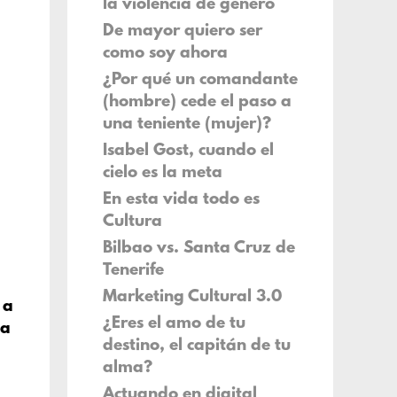
la violencia de género
De mayor quiero ser
como soy ahora
¿Por qué un comandante
(hombre) cede el paso a
una teniente (mujer)?
Isabel Gost, cuando el
cielo es la meta
En esta vida todo es
Cultura
Bilbao vs. Santa Cruz de
Tenerife
Marketing Cultural 3.0
 a
¿Eres el amo de tu
la
destino, el capitán de tu
alma?
Actuando en digital