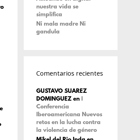
nuestra vida se
ro
simplifica
.
Ni mala madre Ni
gandula
Comentarios recientes
GUSTAVO SUAREZ
DOMINGUEZ
en
I
Conferencia
de
Iberoamericana Nuevos
retos en la lucha contra
o
la violencia de género
Mikel del Rio Inda
en