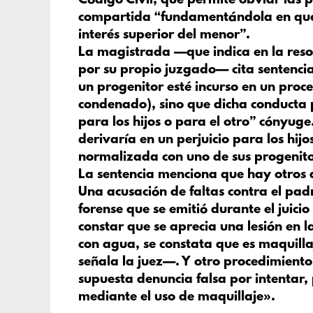
Código Civil, que permite obviar las 
compartida “fundamentándola en que 
interés superior del menor”.
La magistrada —que indica en la resol
por su propio juzgado— cita sentenci
un progenitor esté incurso en un proc
condenado), sino que dicha conducta
para los hijos o para el otro” cónyuge.
derivaría en un perjuicio para los hij
normalizada con uno de sus progenitor
La sentencia menciona que hay otros 
Una acusación de faltas contra el pa
forense que se emitió durante el juici
constar que se aprecia una lesión en l
con agua, se constata que es maquillaj
señala la juez—. Y otro procedimiento
supuesta denuncia falsa por intentar
mediante el uso de maquillaje».